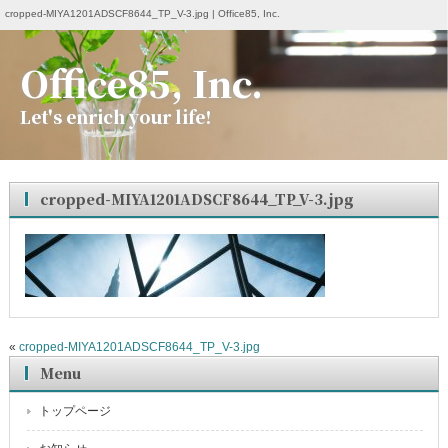
cropped-MIYA1201ADSCF8644_TP_V-3.jpg | Office85, Inc.
Office85, Inc.
Let's enrich your life!
cropped-MIYA1201ADSCF8644_TP_V-3.jpg
«
cropped-MIYA1201ADSCF8644_TP_V-3.jpg
Menu
トップページ