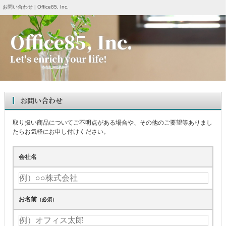
お問い合わせ | Office85, Inc.
Office85, Inc.
Let's enrich your life!
お問い合わせ
取り扱い商品についてご不明点がある場合や、その他のご要望等ありまし
たらお気軽にお申し付けください。
会社名
お名前
（必須）