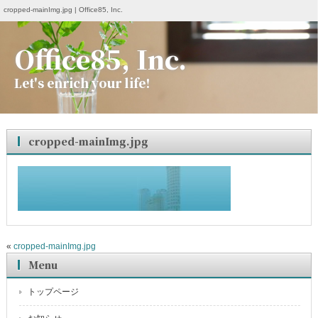
cropped-mainImg.jpg | Office85, Inc.
Office85, Inc.
Let's enrich your life!
cropped-mainImg.jpg
«
cropped-mainImg.jpg
Menu
トップページ